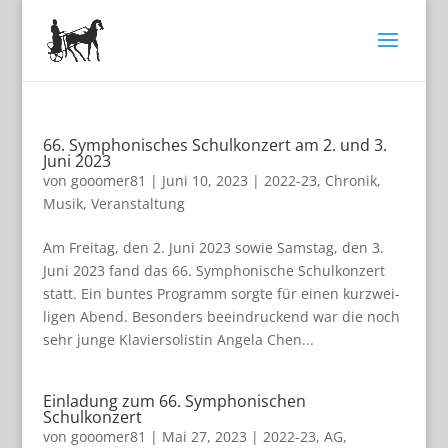
66. Symphonisches Schulkonzert am 2. und 3.
Juni 2023
von
gooomer81
|
Juni 10, 2023
|
2022-23
,
Chronik
,
Musik
,
Veranstaltung
Am Frei­tag, den 2. Juni 2023 sowie Sams­tag, den 3.
Juni 2023 fand das 66. Sym­pho­ni­sche Schul­kon­zert
statt. Ein bun­tes Pro­gramm sorgte für einen kurz­wei­
li­gen Abend. Beson­ders beein­dru­ckend war die noch
sehr junge Kla­vier­so­lis­tin Angela Chen...
Einladung zum 66. Symphonischen
Schulkonzert
von
gooomer81
|
Mai 27, 2023
|
2022-23
,
AG
,