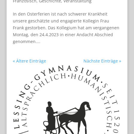
Französisch
,
Geschichte
,
Veranstaltung
In den Oster­fe­rien ist nach schwe­rer Krank­heit
unsere geschätzte und enga­gierte Kol­le­gin Frau
Frank gestor­ben. Das Kol­le­gium hat am ver­gan­ge­nen
Mon­tag, den 24.4.2023 in einer Andacht Abschied
genommen....
« Ältere Einträge
Nächste Einträge »