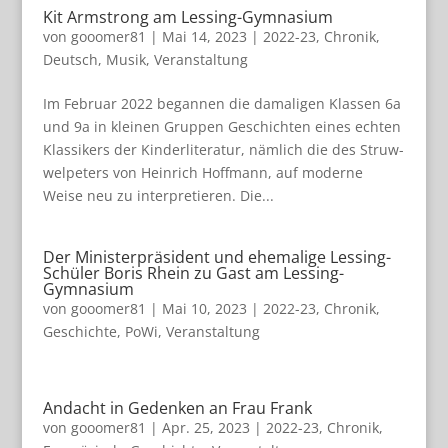
Kit Armstrong am Lessing-Gymnasium
von
gooomer81
|
Mai 14, 2023
|
2022-23
,
Chronik
,
Deutsch
,
Musik
,
Veranstaltung
Im Februar 2022 began­nen die dama­li­gen Klas­sen 6a
und 9a in klei­nen Grup­pen Geschich­ten eines ech­ten
Klas­si­kers der Kin­der­li­te­ra­tur, näm­lich die des Struw­
wel­pe­ters von Hein­rich Hoff­mann, auf moderne
Weise neu zu inter­pre­tie­ren. Die...
Der Ministerpräsident und ehemalige Lessing-
Schüler Boris Rhein zu Gast am Lessing-
Gymnasium
von
gooomer81
|
Mai 10, 2023
|
2022-23
,
Chronik
,
Geschichte
,
PoWi
,
Veranstaltung
Andacht in Gedenken an Frau Frank
von
gooomer81
|
Apr. 25, 2023
|
2022-23
,
Chronik
,