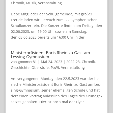
Chronik
,
Musik
,
Veranstaltung
Liebe Mit­glie­der der Schulgemeinde, mit gro­ßer
Freude laden wir Sie/euch zum 66. Sym­pho­ni­schen
Schul­kon­zert ein. Die Kon­zerte fin­den am Frei­tag, den
02.06.2023, um 19:00 Uhr sowie am Sams­tag,
den 03.06.2023 bereits um 16:00 Uhr in der...
Ministerpräsident Boris Rhein zu Gast am
Lessing-Gymnasium
von
gooomer81
|
Mai 24, 2023
|
2022-23
,
Chronik
,
Geschichte
,
Oberstufe
,
PoWi
,
Veranstaltung
Am ver­gan­ge­nen Mon­tag, den 22.5.2023 war der hes­
si­sche Minis­ter­prä­si­dent Boris Rhein zu Gast am Les­
sing-Gym­na­sium, sei­ner ehe­ma­li­gen Schule und hat
dort einen Vor­trag anläss­lich des Tages des Grund­ge­
set­zes gehal­ten. Hier ist noch mal der Flyer...