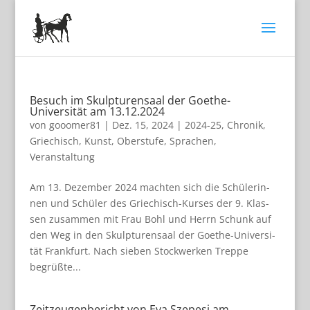
Besuch im Skulpturensaal der Goethe-
Universität am 13.12.2024
von
gooomer81
|
Dez. 15, 2024
|
2024-25
,
Chronik
,
Griechisch
,
Kunst
,
Oberstufe
,
Sprachen
,
Veranstaltung
Am 13. Dezem­ber 2024 mach­ten sich die Schü­le­rin­
nen und Schü­ler des Grie­chisch-Kur­ses der 9. Klas­
sen zusam­men mit Frau Bohl und Herrn Schunk auf
den Weg in den Skulp­tu­ren­saal der Goe­the-Uni­ver­si­
tät Frankfurt. Nach sie­ben Stock­wer­ken Treppe
begrüßte...
Zeitzeugenbericht von Eva Szepesi am