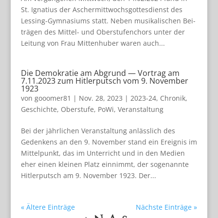
St. Igna­tius der Ascher­mitt­wochs­got­tes­dienst des
Les­sing-Gym­na­si­ums statt. Neben musi­ka­li­schen Bei­
trä­gen des Mit­tel- und Ober­stu­fen­chors unter der
Lei­tung von Frau Mit­ten­hu­ber waren auch...
Die Demokratie am Abgrund — Vortrag am
7.11.2023 zum Hitlerputsch vom 9. November
1923
von
gooomer81
|
Nov. 28, 2023
|
2023-24
,
Chronik
,
Geschichte
,
Oberstufe
,
PoWi
,
Veranstaltung
Bei der jähr­li­chen Ver­an­stal­tung anläss­lich des
Geden­kens an den 9. Novem­ber stand ein Ereig­nis im
Mit­tel­punkt, das im Unter­richt und in den Medien
eher einen klei­nen Platz ein­nimmt, der soge­nannte
Hit­ler­putsch am 9. Novem­ber 1923. Der...
« Ältere Einträge
Nächste Einträge »