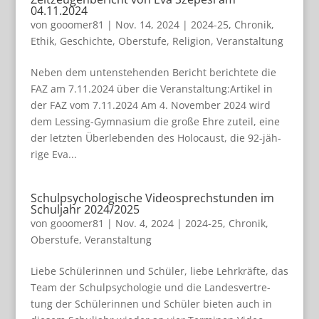
04.11.2024
von
gooomer81
|
Nov. 14, 2024
|
2024-25
,
Chronik
,
Ethik
,
Geschichte
,
Oberstufe
,
Religion
,
Veranstaltung
Neben dem unten­ste­hen­den Bericht berich­tete die
FAZ am 7.11.2024 über die Veranstaltung:Artikel in
der FAZ vom 7.11.2024 Am 4. Novem­ber 2024 wird
dem Les­sing-Gym­na­sium die große Ehre zuteil, eine
der letz­ten Über­le­ben­den des Holo­caust, die 92-jäh­
rige Eva...
Schulpsychologische Videosprechstunden im
Schuljahr 2024/2025
von
gooomer81
|
Nov. 4, 2024
|
2024-25
,
Chronik
,
Oberstufe
,
Veranstaltung
Liebe Schü­le­rin­nen und Schü­ler, liebe Lehrkräfte, das
Team der Schul­psy­cho­lo­gie und die Lan­des­ver­tre­
tung der Schü­le­rin­nen und Schü­ler bie­ten auch in