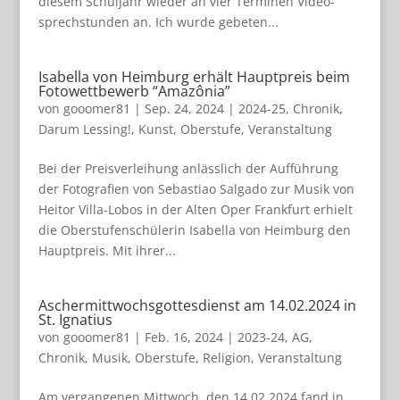
die­sem Schul­jahr wie­der an vier Ter­mi­nen Video­
sprech­stun­den an. Ich wurde gebe­ten...
Isabella von Heimburg erhält Hauptpreis beim
Fotowettbewerb “Amazônia”
von
gooomer81
|
Sep. 24, 2024
|
2024-25
,
Chronik
,
Darum Lessing!
,
Kunst
,
Oberstufe
,
Veranstaltung
Bei der Preis­ver­lei­hung anläss­lich der Auf­füh­rung
der Foto­gra­fien von Sebas­tiao Sal­gado zur Musik von
Hei­tor Villa-Lobos in der Alten Oper Frank­furt erhielt
die Ober­stu­fen­schü­le­rin Isa­bella von Heim­burg den
Haupt­preis. Mit ihrer...
Aschermittwochsgottesdienst am 14.02.2024 in
St. Ignatius
von
gooomer81
|
Feb. 16, 2024
|
2023-24
,
AG
,
Chronik
,
Musik
,
Oberstufe
,
Religion
,
Veranstaltung
Am ver­gan­ge­nen Mitt­woch, den 14.02.2024 fand in