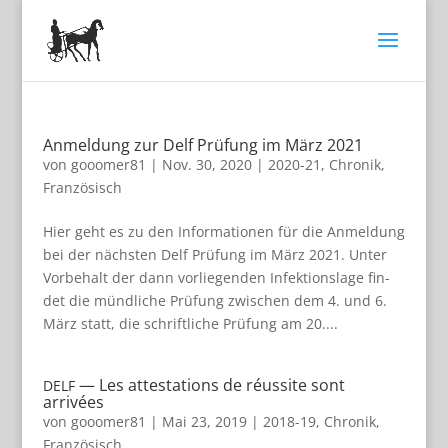
Anmeldung zur Delf Prüfung im März 2021
von
gooomer81
|
Nov. 30, 2020
|
2020-21
,
Chronik
,
Französisch
Hier geht es zu den Infor­ma­tio­nen für die Anmel­dung
bei der nächs­ten Delf Prü­fung im März 2021. Unter
Vor­be­halt der dann vor­lie­gen­den Infek­ti­ons­lage fin­
det die münd­li­che Prü­fung zwi­schen dem 4. und 6.
März statt, die schrift­li­che Prü­fung am 20....
— Les attestations de réussite sont
DELF
arrivées
von
gooomer81
|
Mai 23, 2019
|
2018-19
,
Chronik
,
Französisch