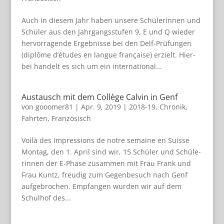
Auch in die­sem Jahr haben unsere Schü­le­rin­nen und
Schü­ler aus den Jahr­gangs­stu­fen 9, E und Q wie­der
her­vor­ra­gende Ergeb­nisse bei den Delf-Prü­fun­gen
(diplôme d’études en lan­gue fran­çaise) erzielt. Hier­
bei han­delt es sich um ein inter­na­tio­nal...
Austausch mit dem Collège Calvin in Genf
von
gooomer81
|
Apr. 9, 2019
|
2018-19
,
Chronik
,
Fahrten
,
Französisch
Voilà des impres­si­ons de notre semaine en Suisse
Mon­tag, den 1. April sind wir, 15 Schü­ler und Schü­le­
rin­nen der E-Phase zusam­men mit Frau Frank und
Frau Kuntz, freu­dig zum Gegen­be­such nach Genf
auf­ge­bro­chen. Emp­fan­gen wur­den wir auf dem
Schul­hof des...