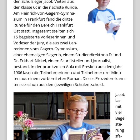
den Schul­sie­ger Jacob Vie­ten aus
der Klasse 6c in die nächste Runde.
Am Hein­rich-von-Gagern-Gym­na­
sium in Frank­furt fand die dritte
Runde für den Bereich Frank­furt
Ost statt. Ins­ge­samt stell­ten sich
15 begeis­terte Vor­le­se­rin­nen und
Vor­le­ser der Jury, die aus zwei Leh­
re­rin­nen vom Gagern-Gym­na­sium,
einer ehe­ma­li­gen Sie­ge­rin, einem Stu­di­en­di­rek­tor a.D. und
Dr. Eck­hart Nickel, einem Schrift­stel­ler und Jour­na­list,
bestand. In der prunk­vol­len Aula mit Fres­ken aus dem Jahr
1906 lasen die Teil­neh­me­rin­nen und Teil­neh­mer drei Minu­
ten aus einem vor­be­rei­te­ten Roman. Die­ses Pro­ze­dere kann­
ten sie schon aus dem jewei­li­gen Schulentscheid.
Jacob
las
mit
viel
Begei
s­te­
rung
s­fä­