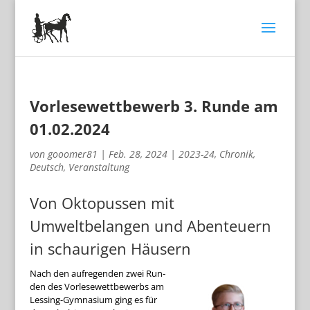
Vorlesewettbewerb 3. Runde am
01.02.2024
von
gooomer81
|
Feb. 28, 2024
|
2023-24
,
Chronik
,
Deutsch
,
Veranstaltung
Von Oktopussen mit
Umweltbelangen und Abenteuern
in schaurigen Häusern
Nach den auf­re­gen­den zwei Run­
den des Vor­le­se­wett­be­werbs am
Les­sing-Gym­na­sium ging es für