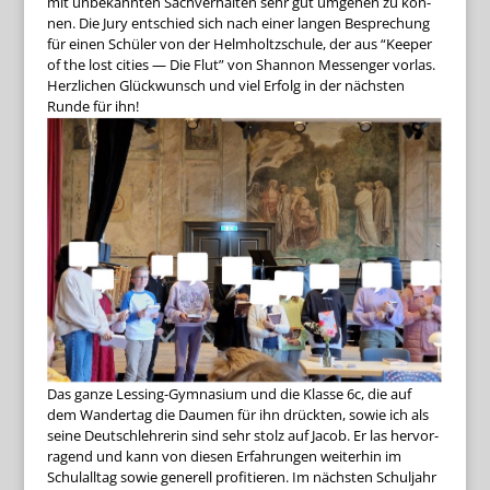
mit unbe­kann­ten Sach­ver­hal­ten sehr gut umge­hen zu kön­
nen. Die Jury ent­schied sich nach einer lan­gen Bespre­chung
für einen Schü­ler von der Helm­holtz­schule, der aus “Kee­per
of the lost cities — Die Flut” von Shan­non Mes­sen­ger vor­las.
Herz­li­chen Glück­wunsch und viel Erfolg in der nächs­ten
Runde für ihn!
Das ganze Les­sing-Gym­na­sium und die Klasse 6c, die auf
dem Wan­der­tag die Dau­men für ihn drück­ten, sowie ich als
seine Deutsch­leh­re­rin sind sehr stolz auf Jacob. Er las her­vor­
ra­gend und kann von die­sen Erfah­run­gen wei­ter­hin im
Schul­all­tag sowie gene­rell pro­fi­tie­ren. Im nächs­ten Schul­jahr