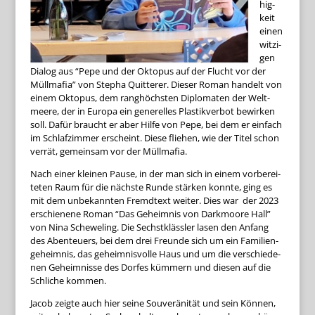
hig­
keit
einen
wit­zi­
gen
Dia­log aus “Pepe und der Okto­pus auf der Flucht vor der
Müll­ma­fia” von Ste­pha Quit­te­rer. Die­ser Roman han­delt von
einem Okto­pus, dem rang­höchs­ten Diplo­ma­ten der Welt­
meere, der in Europa ein gene­rel­les Plas­tik­ver­bot bewir­ken
soll. Dafür braucht er aber Hilfe von Pepe, bei dem er ein­fach
im Schlaf­zim­mer erscheint. Diese flie­hen, wie der Titel schon
ver­rät, gemein­sam vor der Müllmafia.
Nach einer klei­nen Pause, in der man sich in einem vor­be­rei­
te­ten Raum für die nächste Runde stär­ken konnte, ging es
mit dem unbe­kann­ten Fremd­text wei­ter. Dies war der 2023
erschie­nene Roman “Das Geheim­nis von Dark­moore Hall”
von Nina Sche­we­ling. Die Sechst­kläss­ler lasen den Anfang
des Aben­teu­ers, bei dem drei Freunde sich um ein Fami­li­en­
ge­heim­nis, das geheim­nis­volle Haus und um die ver­schie­de­
nen Geheim­nisse des Dor­fes küm­mern und die­sen auf die
Schli­che kommen.
Jacob zeigte auch hier seine Sou­ve­rä­ni­tät und sein Kön­nen,