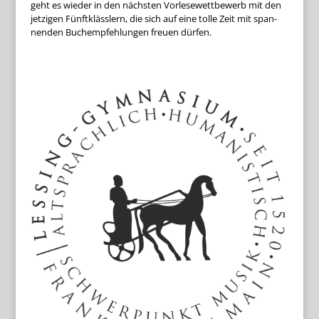
geht es wie­der in den nächs­ten Vor­le­se­wett­be­werb mit den
jet­zi­gen Fünft­kläss­lern, die sich auf eine tolle Zeit mit span­
nen­den Buch­emp­feh­lun­gen freuen dürfen.