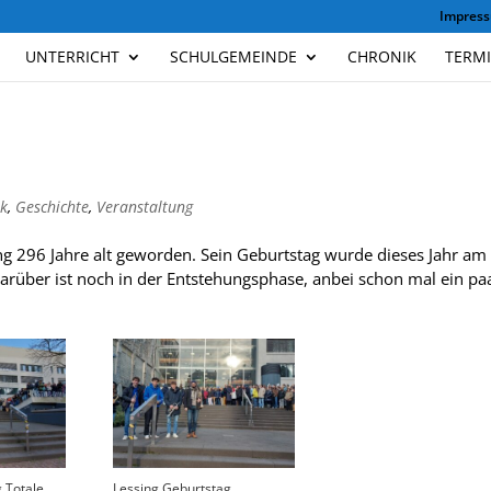
Impres
UNTERRICHT
SCHULGEMEINDE
CHRONIK
TERM
k
,
Geschichte
,
Veranstaltung
 296 Jahre alt gewor­den. Sein Geburts­tag wurde die­ses Jahr am
dar­über ist noch in der Ent­ste­hungs­phase, anbei schon mal ein pa
 Totale
Lessing Geburtstag