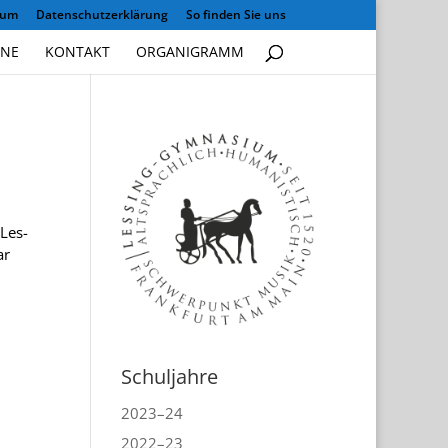
sum
Datenschutzerklärung
So finden Sie uns
INE
KONTAKT
ORGANIGRAMM
 Les­
ar
Schuljahre
2023–24
2022–23