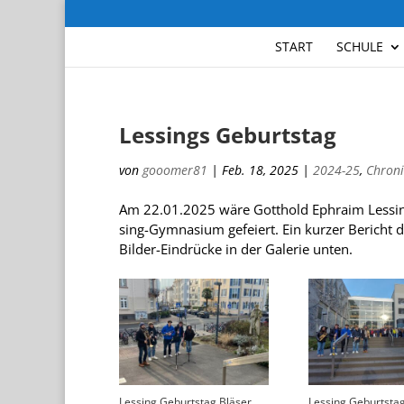
START
SCHULE
Lessings Geburtstag
von
gooomer81
|
Feb. 18, 2025
|
2024-25
,
Chroni
Am 22.01.2025 wäre Gott­hold Ephraim Les­sing
sing-Gym­na­sium gefei­ert. Ein kur­zer Bericht 
Bil­der-Ein­drü­cke in der Gale­rie unten.
Lessing Geburtstag Bläser
Lessing Geburtstag