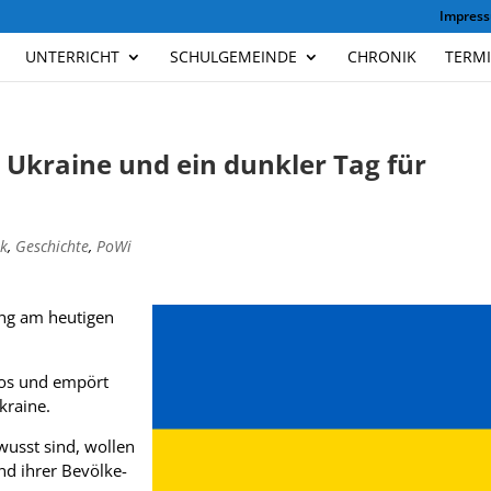
Impres
UNTERRICHT
SCHULGEMEINDE
CHRONIK
TERM
e Ukraine und ein dunkler Tag für
k
,
Geschichte
,
PoWi
ung am heu­ti­gen
­los und empört
kraine.
wusst sind, wol­len
nd ihrer Bevöl­ke­