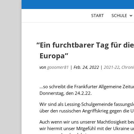
START
SCHULE
“
Ein furchtbarer Tag für di
Europa”
von
gooomer81
|
Feb. 24, 2022
|
2021-22
,
Chroni
…so schreibt die Frank­fur­ter All­ge­meine Zei­t
Don­ners­tag, den 24.2.22.
Wir sind als Les­sing-Schul­ge­meinde fas­sungs
über den rus­si­schen Angriffs­krieg gegen die U
Auch wenn wir uns unse­rer Macht­lo­sig­keit be
wir hier­mit unser Mit­ge­fühl mit der Ukraine u