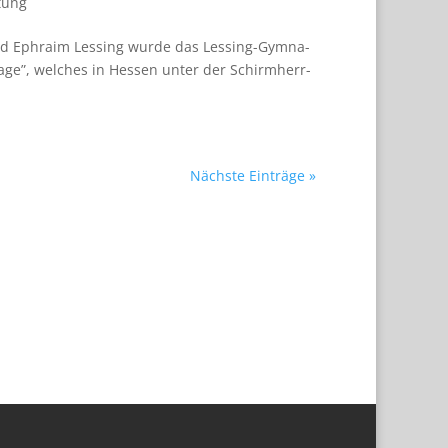
tung
ld Ephraim Les­sing wurde das Les­sing-Gym­na­
ge”, wel­ches in Hes­sen unter der Schirm­herr­
Nächste Einträge »