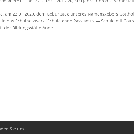
gooomer81
|
Jan. 22, 2020
|
2019-20
,
500 Jahre
,
Chronik
,
Veranstal
e, am 22.01.2020, dem Geburts­tag unse­res Namens­ge­bers Gott­ho
 in das Schul­netz­werk “Schule ohne Ras­sis­mus — Schule mit Cou­ra
ft der Bil­dungs­stätte Anne...
nden Sie uns