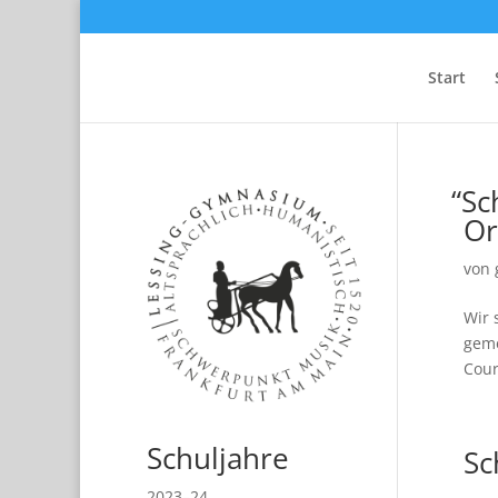
Start
“
Sc
Or
von
Wir 
ge­m
Cou­r
Schuljahre
Sc
2023–24