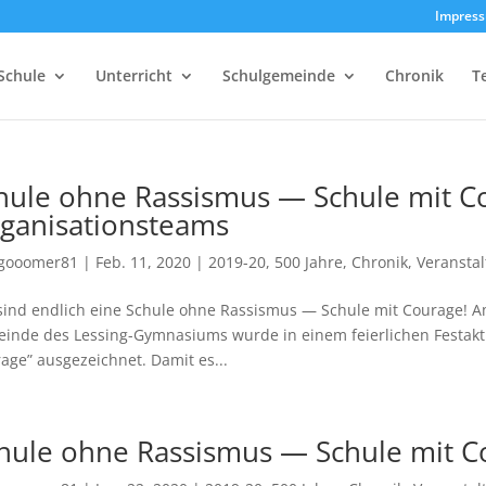
Impres
Schule
Unterricht
Schulgemeinde
Chronik
T
hule ohne Rassismus — Schule mit C
ganisationsteams
gooomer81
|
Feb. 11, 2020
|
2019-20
,
500 Jahre
,
Chronik
,
Veransta
sind endlich eine Schule ohne Rassismus — Schule mit Courage! Am 
einde des Les­sing-Gym­na­si­ums wurde in einem fei­er­li­chen Fest­a
age” aus­ge­zeich­net. Damit es...
hule ohne Rassismus — Schule mit C