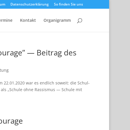
sum
Datenschutzerklärung
So finden Sie uns
ermine
Kontakt
Organigramm
ourage” — Beitrag des
ltung
22.01.2020 war es end­lich soweit: die Schul­
kt als „Schule ohne Ras­sis­mus — Schule mit
ourage