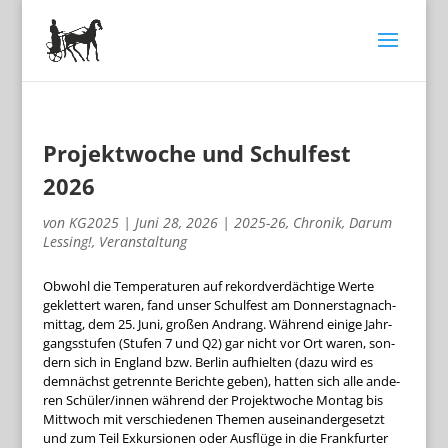
Projektwoche und Schulfest
2026
von
KG2025
|
Juni 28, 2026
|
2025-26
,
Chronik
,
Darum
Lessing!
,
Veranstaltung
Obwohl die Tem­pe­ra­tu­ren auf rekord­ver­däch­tige Werte
geklet­tert waren, fand unser Schul­fest am Don­ners­tag­nach­
mit­tag, dem 25. Juni, gro­ßen Andrang. Wäh­rend einige Jahr­
gangs­stu­fen (Stu­fen 7 und
) gar nicht vor Ort waren, son­
Q2
dern sich in Eng­land bzw. Ber­lin auf­hiel­ten (dazu wird es
dem­nächst getrennte Berichte geben), hat­ten sich alle ande­
ren Schüler/innen wäh­rend der Pro­jekt­wo­che Mon­tag bis
Mitt­woch mit ver­schie­de­nen The­men aus­ein­an­der­ge­setzt
und zum Teil Exkur­sio­nen oder Aus­flüge in die Frank­fur­ter