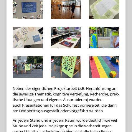
Neben der eigent­li­chen Pro­jekt­ar­beit (z.B. Her­an­füh­rung an
die jewei­lige The­ma­tik, kogni­tive Ver­tie­fung, Recher­che, prak­
ti­sche Übun­gen und eige­nes Aus­pro­bie­ren) wur­den
auch Prä­sen­ta­tio­nen für das Schul­fest vor­be­rei­tet, die dann
am Don­ners­tag aus­ge­stellt oder vor­ge­führt wurden.
An jedem Stand und in jedem Raum wurde deut­lich, wie viel
Mühe und Zeit jede Pro­jekt­gruppe in die Vor­be­rei­tun­gen
gesteckt hatte. Lei­der kön­nen hier nicht alle tol­len Ergeb­