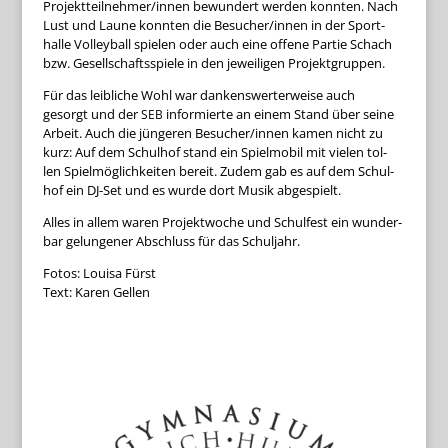
Projektteilnehmer/innen bewun­dert wer­den konn­ten. Nach
Lust und Laune konn­ten die Besucher/innen in der Sport­
halle Vol­ley­ball spie­len oder auch eine offene Par­tie Schach
bzw. Gesell­schafts­spiele in den jewei­li­gen Projektgruppen.
Für das leib­li­che Wohl war dan­kens­wer­ter­weise auch
gesorgt und der
infor­mierte an einem Stand über seine
SEB
Arbeit. Auch die jün­ge­ren Besucher/innen kamen nicht zu
kurz: Auf dem Schul­hof stand ein Spiel­mo­bil mit vie­len tol­
len Spiel­mög­lich­kei­ten bereit. Zudem gab es auf dem Schul­
hof ein DJ-Set und es wurde dort Musik abgespielt.
Alles in allem waren Pro­jekt­wo­che und Schul­fest ein wun­der­
bar gelun­ge­ner Abschluss für das Schuljahr.
Fotos: Louisa Fürst
Text: Karen Gellen