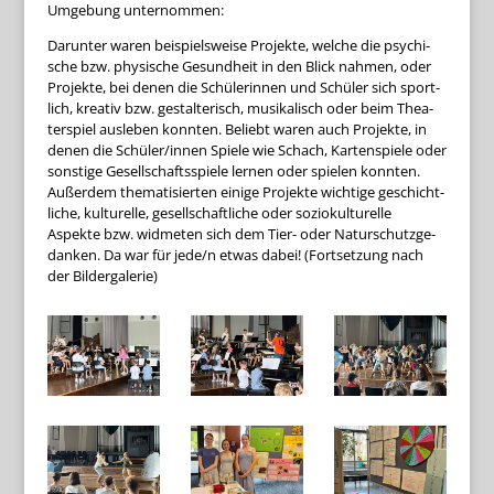
Umge­bung unternommen:
Dar­un­ter waren bei­spiels­weise Pro­jekte, wel­che die psy­chi­
sche bzw. phy­si­sche Gesund­heit in den Blick nah­men, oder
Pro­jekte, bei denen die Schü­le­rin­nen und Schü­ler sich sport­
lich, krea­tiv bzw. gestal­te­risch, musi­ka­lisch oder beim Thea­
ter­spiel aus­le­ben konn­ten. Beliebt waren auch Pro­jekte, in
denen die Schüler/innen Spiele wie Schach, Kar­ten­spiele oder
sons­tige Gesell­schafts­spiele ler­nen oder spie­len konn­ten.
Außer­dem the­ma­ti­sier­ten einige Pro­jekte wich­tige geschicht­
li­che, kul­tu­relle, gesell­schaft­li­che oder sozio­kul­tu­relle
Aspekte bzw. wid­me­ten sich dem Tier- oder Natur­schutz­ge­
dan­ken. Da war für jede/n etwas dabei! (Fort­set­zung nach
der Bildergalerie)