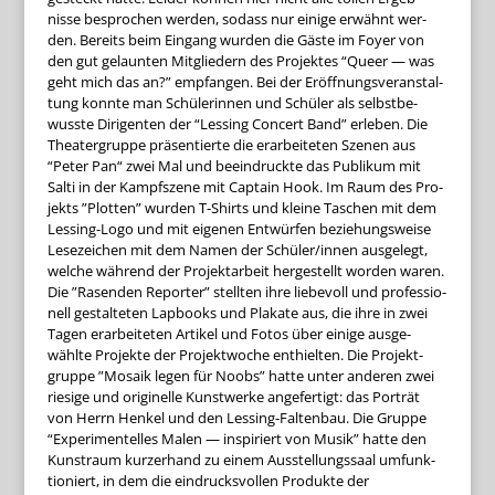
nisse bespro­chen wer­den, sodass nur einige erwähnt wer­
den. Bereits beim Ein­gang wur­den die Gäste im Foyer von
den gut gelaun­ten Mit­glie­dern des Pro­jek­tes “Queer — was
geht mich das an?” emp­fan­gen. Bei der Eröff­nungs­ver­an­stal­
tung konnte man Schü­le­rin­nen und Schü­ler als selbst­be­
wusste Diri­gen­ten der “Les­sing Con­cert Band” erle­ben. Die
Thea­ter­gruppe prä­sen­tierte die erar­bei­te­ten Sze­nen aus
“Peter Pan“ zwei Mal und beein­druckte das Publi­kum mit
Salti in der Kampf­szene mit Cap­tain Hook. Im Raum des Pro­
jekts ”Plot­ten” wur­den T‑Shirts und kleine Taschen mit dem
Les­sing-Logo und mit eige­nen Ent­wür­fen bezie­hungs­weise
Lese­zei­chen mit dem Namen der Schüler/innen aus­ge­legt,
wel­che wäh­rend der Pro­jekt­ar­beit her­ge­stellt wor­den waren.
Die ”Rasen­den Repor­ter” stell­ten ihre lie­be­voll und pro­fes­sio­
nell gestal­te­ten Lap­books und Pla­kate aus, die ihre in zwei
Tagen erar­bei­te­ten Arti­kel und Fotos über einige aus­ge­
wählte Pro­jekte der Pro­jekt­wo­che ent­hiel­ten. Die Pro­jekt­
gruppe ”Mosaik legen für Noobs” hatte unter ande­ren zwei
rie­sige und ori­gi­nelle Kunst­werke ange­fer­tigt: das Por­trät
von Herrn Hen­kel und den Les­sing-Fal­ten­bau. Die Gruppe
“Expe­ri­men­tel­les Malen — inspi­riert von Musik” hatte den
Kunst­raum kur­zer­hand zu einem Aus­stel­lungs­saal umfunk­
tio­niert, in dem die ein­drucks­vol­len Pro­dukte der