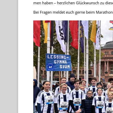
men haben – herz­li­chen Glück­wunsch zu die­se
Bei Fra­gen mel­det euch gerne beim Mara­tho