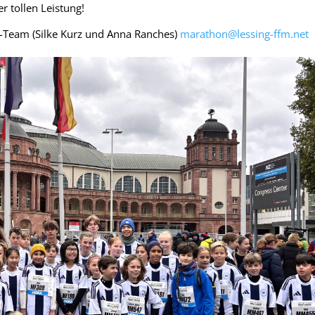
r tol­len Leistung!
n-Team (Silke Kurz und Anna Ran­ches)
marathon@lessing-ffm.net