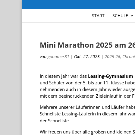
START
SCHULE
Mini Marathon 2025 am 26
von
gooomer81
|
Okt. 27, 2025
|
2025-26
,
Chroni
In die­sem Jahr war das
Les­sing-Gym­na­sium
und Schü­ler von der 5. bis zur 11. Klasse habe
neh­men­den auch in die­sem Jahr wie­der aus­ge­
mit dem beein­dru­cken­den Ziel­ein­lauf in der F
Meh­rere unse­rer Läu­fe­rin­nen und Läu­fer hab
Schnellste Les­sing-Läu­fe­rin in die­sem Jahr wa
der Schnellste.
Wir freuen uns über alle gro­ßen und klei­nen S