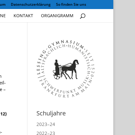
sum
Datenschutzerklärung
So finden Sie uns
INE
KONTAKT
ORGANIGRAMM
n
il­
e –
Schuljahre
)
12
2023–24
m­
2022–23