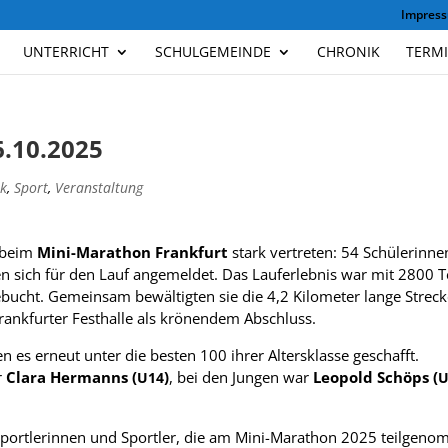
Impres
UNTERRICHT
SCHULGEMEINDE
CHRONIK
TERM
.10.2025
k
,
Sport
,
Veranstaltung
beim
Mini-Mara­thon Frank­furt
stark ver­tre­ten: 54 Schü­le­rin­ne
n sich für den Lauf ange­mel­det. Das Lauf­erleb­nis war mit 2800 Te
bucht. Gemein­sam bewäl­tig­ten sie die 4,2 Kilo­me­ter lange Stre­ck
rank­fur­ter Fest­halle als krö­nen­dem Abschluss.
en es erneut unter die bes­ten 100 ihrer Alters­klasse geschafft.
r
Clara Her­manns (
)
, bei den Jun­gen war
Leo­pold Schöps (
U14
U
port­le­rin­nen und Sport­ler, die am Mini-Mara­thon 2025 teil­ge­no